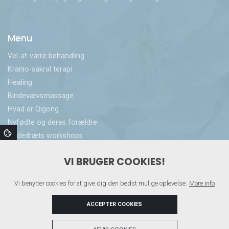
Menu
Vel-at-være behandling
Kranio-sakral terapi​
Healing
Bindevævsmassage
Hvad er Qigong
Nyfødte og deres forældre
Åndedræts workshops
Privat sundhedspleje
VI BRUGER COOKIES!
Priser
Kirsten Lohmann​
Vi benytter cookies for at give dig den bedst mulige oplevelse.
More info
Klient historier
Kontakt
ACCEPTER COOKIES
+