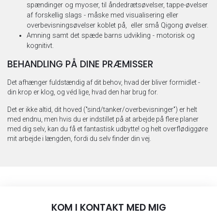
spændinger og myoser, til åndedrætsøvelser, tappe-øvelser
af forskellig slags - måske med visualisering eller
overbevisningsøvelser koblet på, eller små Qigong øvelser.
Amning samt det spæde barns udvikling - motorisk og
kognitivt.
BEHANDLING PÅ DINE PRÆMISSER
Det afhænger fuldstændig af dit behov, hvad der bliver formidlet -
din krop er klog, og véd lige, hvad den har brug for.
Det er ikke altid, dit hoved ("sind/tanker/overbevisninger") er helt
med endnu, men hvis du er indstillet på at arbejde på flere planer
med dig selv, kan du få et fantastisk udbytte! og helt overflødiggøre
mit arbejde i længden, fordi du selv finder din vej.
KOM I KONTAKT MED MIG