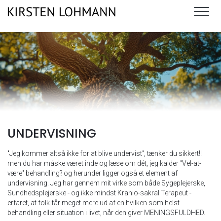
Gå
til
hovedindhold
UNDERVISNING​
"Jeg kommer altså ikke for at blive undervist", tænker du sikkert!!
men du har måske været inde og læse om dét, jeg kalder "Vel-at-
være" behandling? og herunder ligger også et element af
undervisning.​ Jeg har gennem mit virke som både Sygeplejerske,
Sundhedsplejerske - og ikke mindst Kranio-sakral Terapeut​ -
erfaret, at folk får meget mere ud af en hvilken som helst
behandling eller situation i livet, når den giver MENINGSFULDHED.