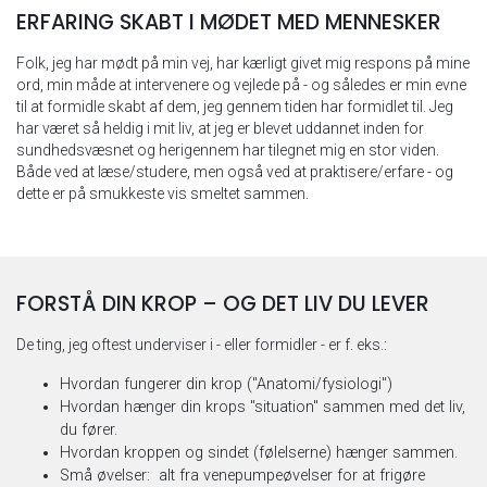
ERFARING SKABT I MØDET MED MENNESKER
Folk, jeg har mødt på min vej, har kærligt givet mig respons på mine
ord, min måde at intervenere og vejlede på - og således er min evne
til at formidle skabt af dem, jeg gennem tiden har formidlet til. Jeg
har været så heldig i mit liv, at jeg er blevet uddannet inden for
sundhedsvæsnet og herigennem har tilegnet mig en stor viden.
Både ved at læse/studere, men også ved at praktisere/erfare - og
dette er på smukkeste vis smeltet sammen.
FORSTÅ DIN KROP – OG DET LIV DU LEVER
De ting, jeg oftest underviser i - eller formidler - er f. eks.:
Hvordan fungerer din krop ("Anatomi/fysiologi")
Hvordan hænger din krops "situation" sammen med det liv,
du fører.
Hvordan kroppen og sindet (følelserne) hænger sammen.
Små øvelser: alt fra venepumpeøvelser for at frigøre